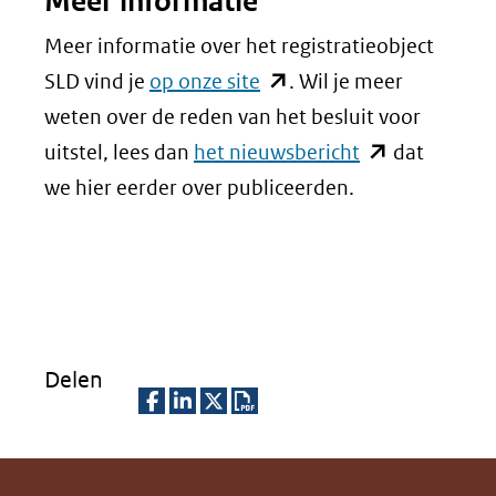
Meer informatie
Meer informatie over het registratieobject
(opent
SLD vind je
op onze site
. Wil je meer
in
weten over de reden van het besluit voor
nieuw
(opent
uitstel, lees dan
het nieuwsbericht
dat
venster)
in
we hier eerder over publiceerden.
(verwijst
nieuw
naar
venster)
een
(verwijst
andere
naar
website)
een
Delen
andere
website)
D
D
D
D
e
e
e
o