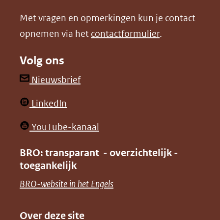
nieuw
nieuw
Met vragen en opmerkingen kun je contact
venster)
venster)
opnemen via het
contactformulier
.
(verwijst
(verwijst
naar
naar
Volg ons
een
een
andere
andere
(opent
Nieuwsbrief
website)
website)
in
(opent
LinkedIn
nieuw
in
venster)
(opent
YouTube-kanaal
nieuw
(verwijst
in
venster)
BRO: transparant - overzichtelijk -
naar
nieuw
toegankelijk
(verwijst
een
venster)
naar
(opent
BRO-website in het Engels
andere
(verwijst
een
in
website)
naar
andere
nieuw
Over deze site