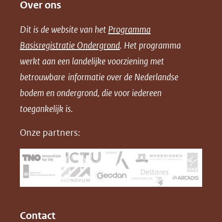
Over ons
l
l
l
w
e
e
e
n
Dit is de website van het
Programma
n
n
n
l
Basisregistratie Ondergrond
. Het programma
o
o
o
o
werkt aan een landelijke voorziening met
p
p
p
a
betrouwbare informatie over de Nederlandse
F
L
X
d
bodem en ondergrond, die voor iedereen
(opent
a
i
P
in
toegankelijk is.
c
n
D
nieuw
e
k
F
Onze partners:
venster)
b
e
(verwijst
o
d
naar
o
I
een
k
n
(opent
(opent
andere
in
in
website)
Contact