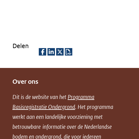
Delen
D
D
D
D
e
e
e
o
Over ons
l
l
l
w
e
e
e
n
Dit is de website van het
Programma
n
n
n
l
Basisregistratie Ondergrond
. Het programma
o
o
o
o
werkt aan een landelijke voorziening met
p
p
p
a
betrouwbare informatie over de Nederlandse
F
L
X
d
bodem en ondergrond, die voor iedereen
(opent
a
i
P