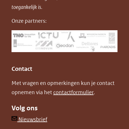
in
toegankelijk is.
c
n
D
nieuw
e
k
F
Onze partners:
venster)
b
e
(verwijst
o
d
naar
o
I
een
k
n
(opent
(opent
andere
in
in
website)
Contact
nieuw
nieuw
Met vragen en opmerkingen kun je contact
venster)
venster)
opnemen via het
contactformulier
.
(verwijst
(verwijst
naar
naar
Volg ons
een
een
andere
andere
(opent
Nieuwsbrief
website)
website)
in