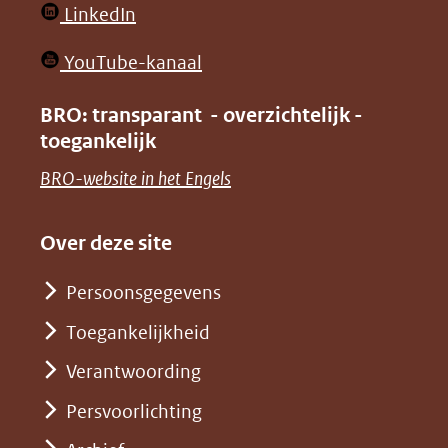
(opent
LinkedIn
nieuw
in
venster)
(opent
YouTube-kanaal
nieuw
(verwijst
in
venster)
BRO: transparant - overzichtelijk -
naar
nieuw
toegankelijk
(verwijst
een
venster)
naar
(opent
BRO-website in het Engels
andere
(verwijst
een
in
website)
naar
andere
nieuw
Over deze site
een
website)
venster)
andere
Persoonsgegevens
(verwijst
website)
Toegankelijkheid
naar
een
Verantwoording
andere
Persvoorlichting
website)