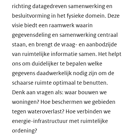
nieuw
richting datagedreven samenwerking en
venster)
besluitvorming in het fysieke domein. Deze
(verwijst
visie biedt een raamwerk waarin
naar
gegevensdeling en samenwerking centraal
een
staan, en brengt de vraag- en aanbodzijde
andere
van ruimtelijke informatie samen. Het helpt
website)
ons om duidelijker te bepalen welke
gegevens daadwerkelijk nodig zijn om de
schaarse ruimte optimaal te benutten.
Denk aan vragen als: waar bouwen we
woningen? Hoe beschermen we gebieden
tegen wateroverlast? Hoe verbinden we
energie-infrastructuur met ruimtelijke
ordening?