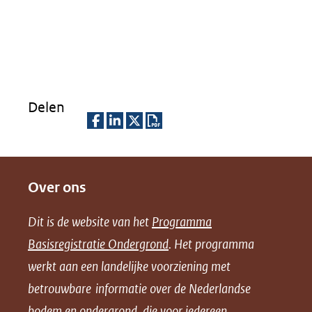
Delen
D
D
D
D
e
e
e
o
Over ons
l
l
l
w
e
e
e
n
Dit is de website van het
Programma
n
n
n
l
Basisregistratie Ondergrond
. Het programma
o
o
o
o
werkt aan een landelijke voorziening met
p
p
p
a
betrouwbare informatie over de Nederlandse
F
L
X
d
bodem en ondergrond, die voor iedereen
(opent