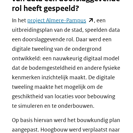
rol heeft gespeeld?
(opent
In het
project Almere-Pampus
, een
in
uitbreidingsplan van de stad, speelden data
nieuw
een doorslaggevende rol. Daar werd een
venster)
digitale tweeling van de ondergrond
(verwijst
ontwikkeld: een nauwkeurig digitaal model
naar
dat de bodemgesteldheid en andere fysieke
een
kenmerken inzichtelijk maakt. De digitale
andere
tweeling maakte het mogelijk om de
website)
geschiktheid van locaties voor bebouwing
te simuleren en te onderbouwen.
Op basis hiervan werd het bouwkundig plan
aangepast. Hoogbouw werd verplaatst naar