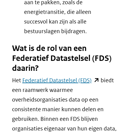
aan te pakken, zoals de
energietransitie, die alleen
succesvol kan zijn als alle
bestuurslagen bijdragen.
Wat is de rol van een
Federatief Datastelsel (FDS)
daarin?
(opent
Het
Federatief Datastelsel (FDS)
biedt
in
een raamwerk waarmee
nieuw
overheidsorganisaties data op een
venster)
consistente manier kunnen delen en
(verwijst
gebruiken. Binnen een FDS blijven
naar
organisaties eigenaar van hun eigen data,